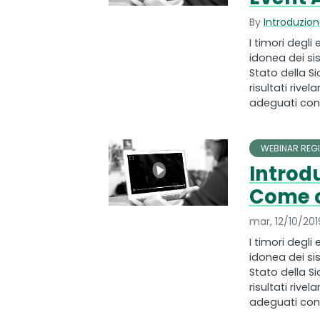
By
Introduzion
I timori degli
idonea dei si
Stato della Si
risultati riv
adeguati contr
WEBINAR REGI
Introdu
Come co
mar, 12/10/201
I timori degli
idonea dei si
Stato della Si
risultati riv
adeguati contr