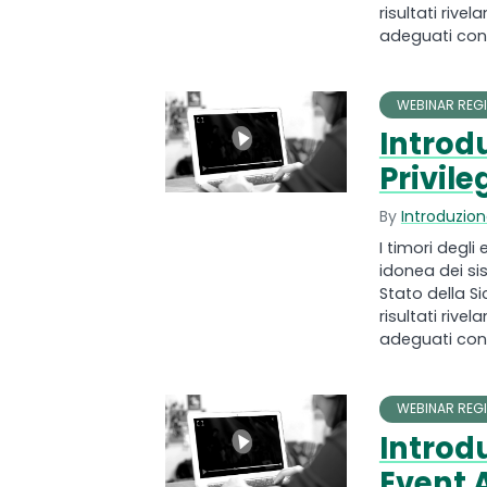
risultati riv
adeguati contr
WEBINAR REGI
Introdu
Privile
By
Introduzione
I timori degli
idonea dei si
Stato della Si
risultati riv
adeguati contr
WEBINAR REGI
Introdu
Event 