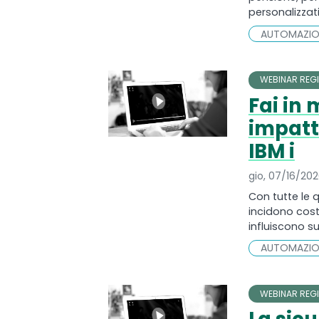
personalizzati
AUTOMAZIO
WEBINAR REGI
Fai in
impatt
IBM i
gio, 07/16/20
Con tutte le q
incidono cost
influiscono s
AUTOMAZIO
WEBINAR REGI