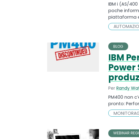
IBM i (AS/400 
poche informaz
piattaforma e 
AUTOMAZIO
BLOG
IBM Pe
Power 
produz
Per
Randy Wa
PM400 non c’è
pronto: Perfo
MONITORAG
WEBINAR REGI