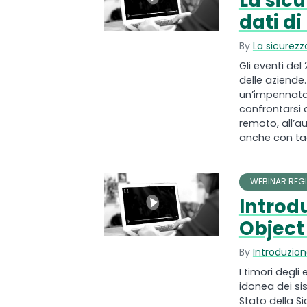
La sicu
dati di
By
La sicurezza
Gli eventi de
delle aziende
un’impennata 
confrontarsi c
remoto, all’a
anche con tagl
WEBINAR REGI
Introdu
Object
By
Introduzion
I timori degli
idonea dei si
Stato della Si