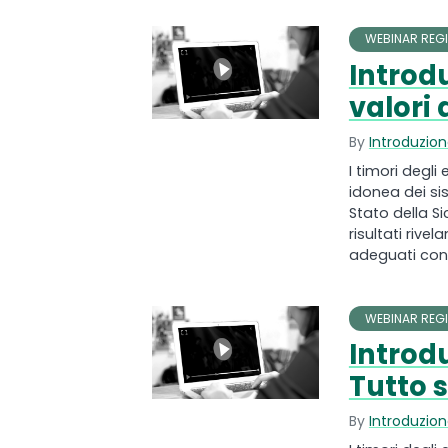
WEBINAR REGI
Introdu
valori
By
Introduzion
I timori degli
idonea dei si
Stato della Si
risultati riv
adeguati contr
WEBINAR REGI
Introdu
Tutto s
By
Introduzione