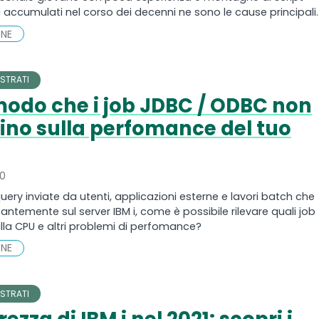
 accumulati nel corso dei decenni ne sono le cause principali. .
NE
STRATI
 modo che i job JDBC / ODBC non
ino sulla perfomance del tuo
20
uery inviate da utenti, applicazioni esterne e lavori batch che
antemente sul server IBM i, come è possibile rilevare quali job
ulla CPU e altri problemi di perfomance?
NE
STRATI