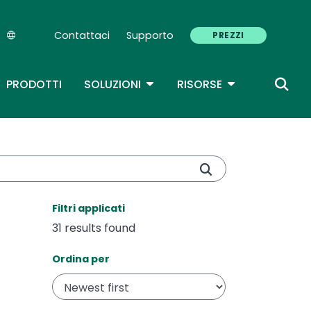
Contattaci
Supporto
PREZZI
Secondary Navigation (IT)
TOGGLE DROPDOWN
TOGGLE DROP
PRODOTTI
SOLUZIONI
RISORSE
Main Menu - IBMi (IT)
Filtri applicati
31 results found
Ordina per
Sort