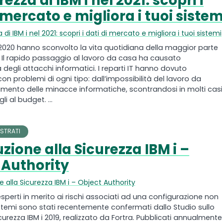
rezza di IBM i nel 2021: scopri i
 mercato e migliora i tuoi sistem
 di IBM i nel 2021: scopri i dati di mercato e migliora i tuoi sistemi
l 2020 hanno sconvolto la vita quotidiana della maggior parte
. Il rapido passaggio al lavoro da casa ha causato
degli attacchi informatici. I reparti IT hanno dovuto
on problemi di ogni tipo: dall’impossibilità del lavoro da
umento delle minacce informatiche, scontrandosi in molti cas
i al budget. ...
STRATI
zione alla Sicurezza IBM i –
 Authority
e alla Sicurezza IBM i – Object Authority
 esperti in merito ai rischi associati ad una configurazione non
stemi sono stati recentemente confermati dallo Studio sullo
curezza IBM i 2019, realizzato da Fortra. Pubblicati annualmente,