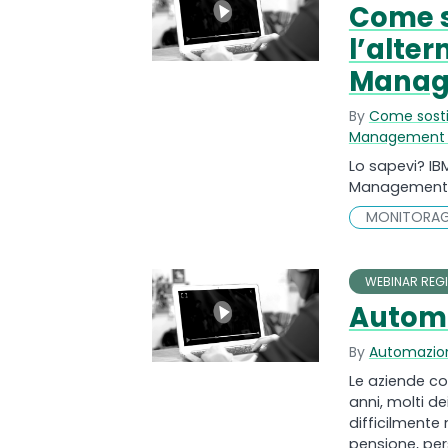
Come so
l’alte
Manage
By
Come sostit
Management p
Lo sapevi? IB
Management pe
MONITORAG
WEBINAR REGI
Automa
By
Automazion
Le aziende co
anni, molti d
difficilmente 
pensione, pe