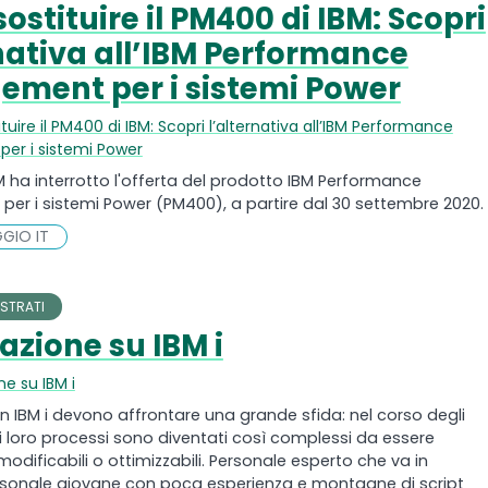
stituire il PM400 di IBM: Scopri
rnativa all’IBM Performance
ment per i sistemi Power
uire il PM400 di IBM: Scopri l’alternativa all’IBM Performance
er i sistemi Power
M ha interrotto l'offerta del prodotto IBM Performance
r i sistemi Power (PM400), a partire dal 30 settembre 2020.
GIO IT
STRATI
zione su IBM i
e su IBM i
n IBM i devono affrontare una grande sfida: nel corso degli
ei loro processi sono diventati così complessi da essere
modificabili o ottimizzabili. Personale esperto che va in
rsonale giovane con poca esperienza e montagne di script