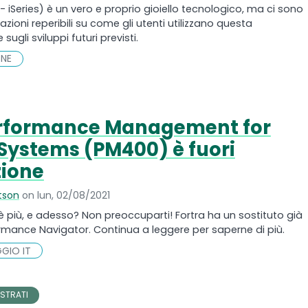
- iSeries) è un vero e proprio gioiello tecnologico, ma ci sono
ioni reperibili su come gli utenti utilizzano questa
sugli sviluppi futuri previsti.
NE
rformance Management for
Systems (PM400) è fuori
ione
tson
on lun, 02/08/2021
 più, e adesso? Non preoccuparti! Fortra ha un sostituto già
rmance Navigator. Continua a leggere per saperne di più.
GIO IT
STRATI