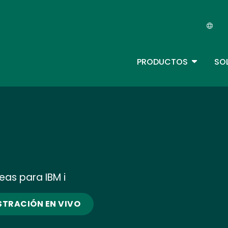
Skip
to
main
content
TOGGLE 
PRODUCTOS
SO
Main Menu - IBMi (ES)
as para IBM i
TRACIÓN EN VIVO