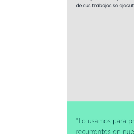
de sus trabajos se ejecut
Text
"Lo usamos para pr
recurrentes en nue