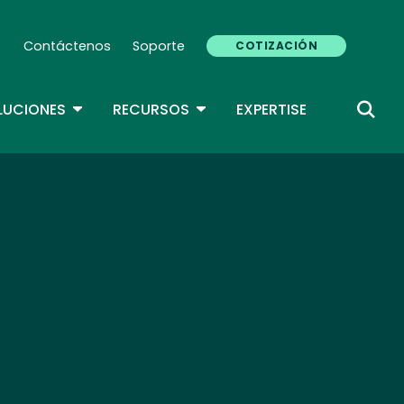
Contáctenos
Soporte
COTIZACIÓN
Secondary Navigation (ES)
DROPDOWN
TOGGLE DROPDOWN
TOGGLE DROPDOWN
LUCIONES
RECURSOS
EXPERTISE