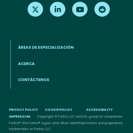
Find us on X
Find us on LinkedIn
Find us on Youtube
Find us on Re
ÁREAS DE ESPECIALIZACIÓN
ACERCA
Footer menu (ES)
CONTÁCTENOS
PRIVACY POLICY
COOKIE POLICY
ACCESSIBILITY
IMPRESSUM
Copyright © Fortra, LLC and its group of companies.
Fortra®, the Fortra® logos, and other identified marks are proprietary
trademarks of Fortra, LLC.