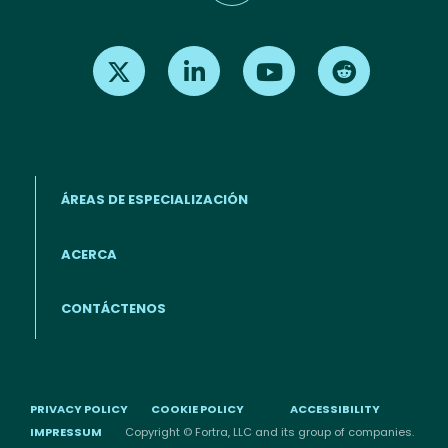
Find us on X
Find us on LinkedIn
Find us on Youtube
Find us on Re
ÁREAS DE ESPECIALIZACIÓN
ACERCA
Footer menu (ES)
CONTÁCTENOS
PRIVACY POLICY
COOKIE POLICY
ACCESSIBILITY
IMPRESSUM
Copyright © Fortra, LLC and its group of companies.