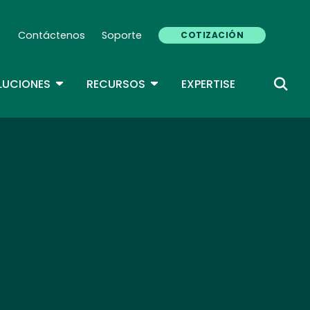
Contáctenos
Soporte
COTIZACIÓN
Secondary Navigation (ES)
DROPDOWN
TOGGLE DROPDOWN
TOGGLE DROPDOWN
LUCIONES
RECURSOS
EXPERTISE