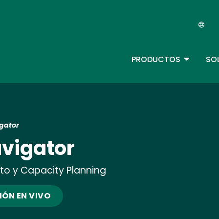
Skip
to
main
content
TOGGLE 
PRODUCTOS
SO
Main Menu - IBMi (ES)
gator
vigator
to y Capacity Planning
ÓN EN VIVO